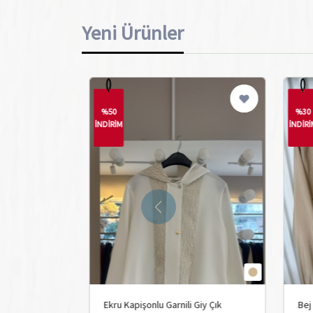
Yeni Ürünler
%50
%30
İNDİRİM
İNDİR
e 6035 Kap
Ekru Kapişonlu Garnili Giy Çık
Bej