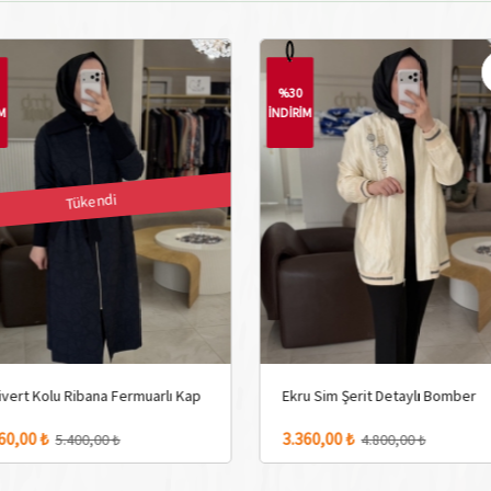
%30
İM
İNDİRİM
Tükendi
ivert Kolu Ribana Fermuarlı Kap
Ekru Sim Şerit Detaylı Bomber
1 Adet Renk Seçeneği
60,00 ₺
3.360,00 ₺
5.400,00 ₺
4.800,00 ₺