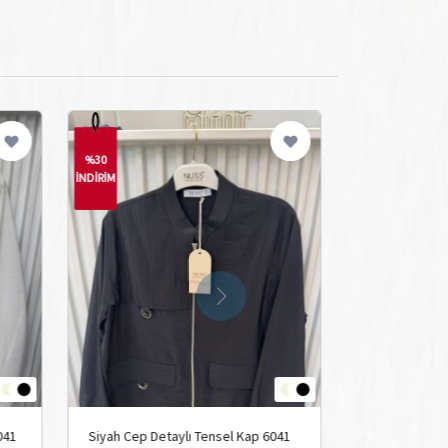
%30
%30
İNDİRİM
İNDİRİM
041
Siyah Cep Detaylı Tensel Kap 6041
Ekru Cep Bon