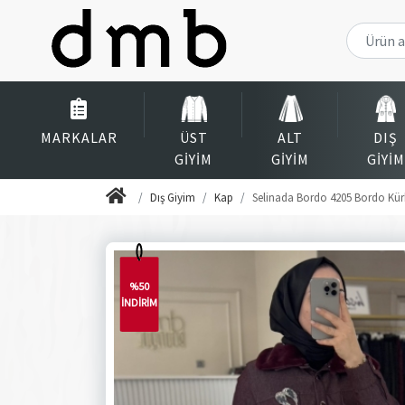
MARKALAR
ÜST
ALT
DIŞ
GIYIM
GIYIM
GIYIM
Dış Giyim
Kap
Selinada Bordo 4205 Bordo Kür
%50
İNDİRİM