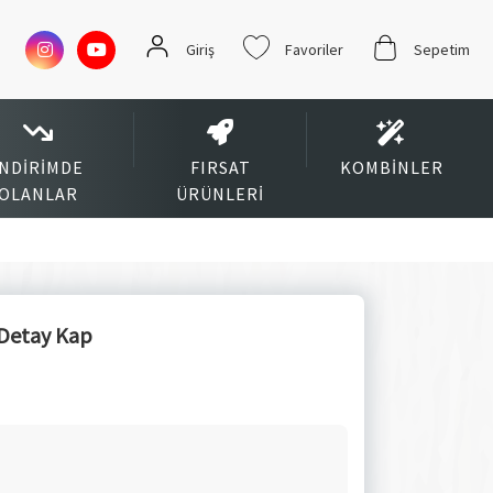
Giriş
Favoriler
Sepetim
İNDIRIMDE
FIRSAT
KOMBINLER
OLANLAR
ÜRÜNLERI
 Detay Kap