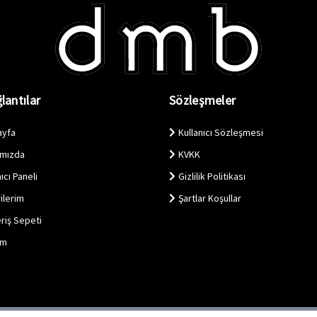
lantılar
Sözleşmeler
ayfa
Kullanıcı Sözleşmesi
ımızda
KVKK
ıcı Paneli
Gizlilik Politikası
ilerim
Şartlar Koşullar
eriş Sepeti
im