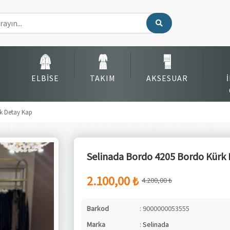
ELBISE
TAKIM
AKSESUAR
k Detay Kap
Selinada Bordo 4205 Bordo Kürk
2.100,00 ₺
4.200,00 ₺
Barkod
: 9000000053555
Marka
:
Selinada