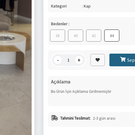
Kategori
:
Kap
Bedenler :
38
40
42
44
-
+
Sep
Açıklama
Bu Ürün İçin Açıklama Girilmemiştir
Tahmini Teslimat:
2-3 gün arası