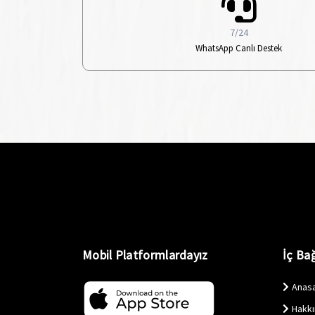
7/24
WhatsApp Canlı Destek
Mobil Platformlardayız
İç Bağ
Anas
Hakk