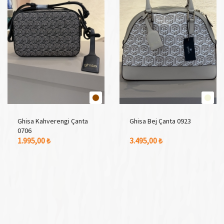
Ghisa Kahverengi Çanta
Ghisa Bej Çanta 0923
0706
1 Adet Renk Seçeneği
1 Adet Renk Seçeneği
1.995,00 ₺
3.495,00 ₺