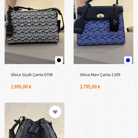
Ghisa Siyah Çanta 0708
Ghisa Mavi Çanta 1209
1 Adet Renk Seçeneği
1 Adet Renk Seçeneği
1.995,00 ₺
2.795,00 ₺