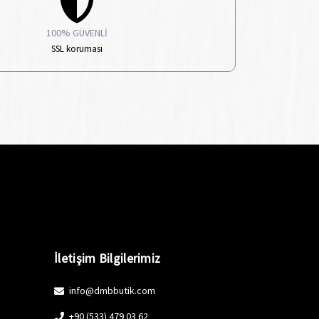
100% GÜVENLİ
SSL koruması
İletişim Bilgilerimiz
info@dmbbutik.com
+90 (533) 479 03 62