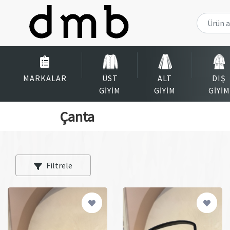
MARKALAR
ÜST
ALT
DIŞ
GIYIM
GIYIM
GIYIM
Çanta
Filtrele