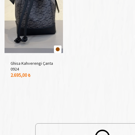
Ghisa Kahverengi Çanta
0924
1 Adet Renk Seçeneği
2.695,00 ₺