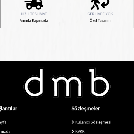
HIZLI TESLİMAT
GERİ İADE YOK
Anında Kapınızda
Özel Tasarım
lantılar
Sözleşmeler
ayfa
Kullanıcı Sözleşmesi
ımızda
KVKK