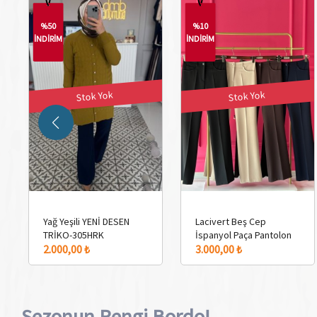
%50
%10
İNDİRİM
İNDİRİM
Stok Yok
Stok Yok
Yağ Yeşili YENİ DESEN
Lacivert Beş Cep
TRİKO-305HRK
İspanyol Paça Pantolon
2.000,00 ₺
3.000,00 ₺
Sezonun Rengi Bordo!