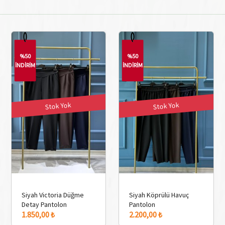
%50
%50
İNDİRİM
İNDİRİM
Stok Yok
Stok Yok
Siyah Victoria Düğme
Siyah Köprülü Havuç
Detay Pantolon
Pantolon
1.850,00 ₺
2.200,00 ₺