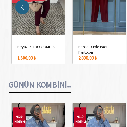
Beyaz RETRO GÖMLEK
Bordo Duble Paça
Pantolon
1.500,00 ₺
2.890,00 ₺
GÜNÜN KOMBİNİ..
%20
%10
İNDİRİM
İNDİRİM