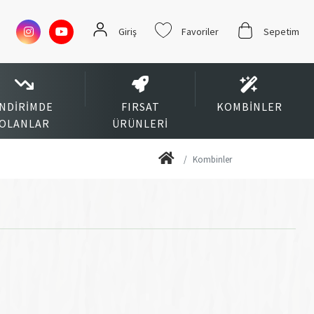
Giriş
Favoriler
Sepetim
İNDIRIMDE
FIRSAT
KOMBINLER
OLANLAR
ÜRÜNLERI
Kombinler