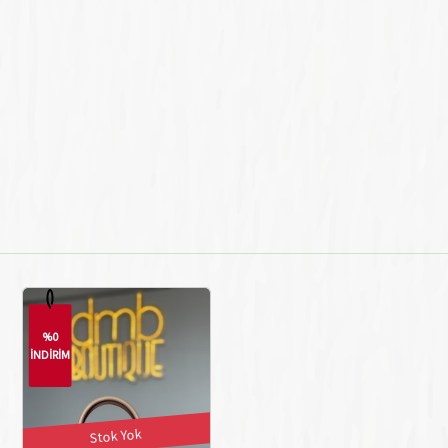
%0
İNDİRİM
Stok Yok