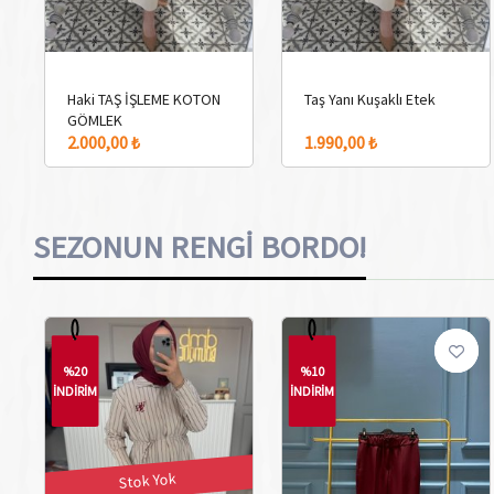
Haki TAŞ İŞLEME KOTON
Taş Yanı Kuşaklı Etek
GÖMLEK
2.000,00 ₺
1.990,00 ₺
SEZONUN RENGİ BORDO!
%20
%10
İNDİRİM
İNDİRİM
Stok Yok