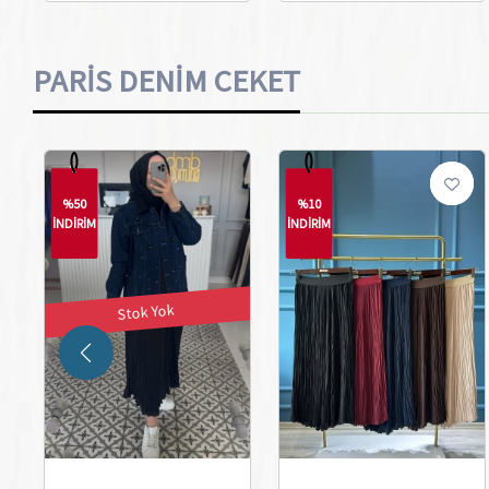
PARİS DENİM CEKET
%50
%10
İNDİRİM
İNDİRİM
Stok Yok