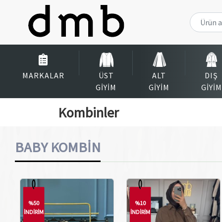
MARKALAR
ÜST
ALT
DIŞ
GIYIM
GIYIM
GIYIM
Kombinler
BABY KOMBİN
%50
%10
İNDİRİM
İNDİRİM