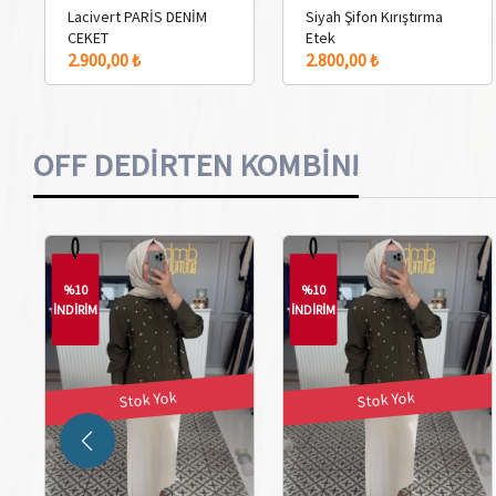
Lacivert PARİS DENİM
Siyah Şifon Kırıştırma
CEKET
Etek
2.900,00 ₺
2.800,00 ₺
OFF DEDİRTEN KOMBİN!
%10
%10
İNDİRİM
İNDİRİM
Stok Yok
Stok Yok