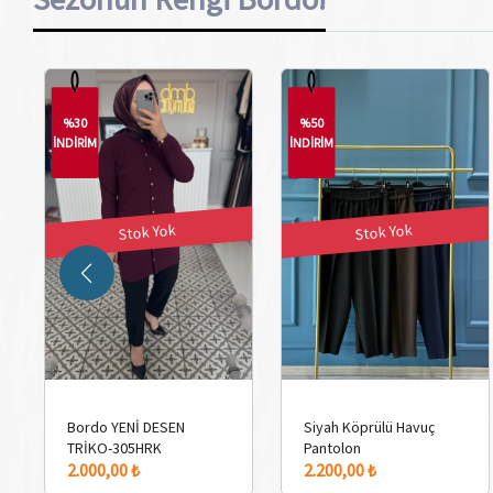
%30
%50
İNDİRİM
İNDİRİM
Stok Yok
Stok Yok
Bordo YENİ DESEN
Siyah Köprülü Havuç
TRİKO-305HRK
Pantolon
2.000,00 ₺
2.200,00 ₺