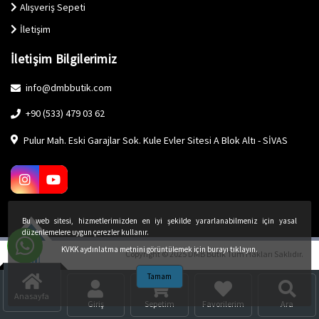
Alışveriş Sepeti
İletişim
İletişim Bilgilerimiz
info@dmbbutik.com
+90 (533) 479 03 62
Pulur Mah. Eski Garajlar Sok. Kule Evler Sitesi A Blok Altı - SİVAS
Bu web sitesi, hizmetlerimizden en iyi şekilde yararlanabilmeniz için yasal
düzenlemelere uygun çerezler kullanır.
KVKK aydınlatma metnini görüntülemek için burayı tıklayın.
Copyright © 2025 DMB Butik Tüm Hakları Saklıdır.
Tamam
Anasayfa
Giriş
Sepetim
Favorilerim
Ara