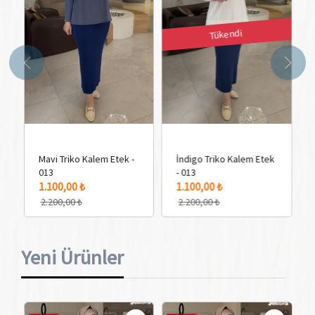
Tükendi
Mavi Triko Kalem Etek -
İndigo Triko Kalem Etek
013
- 013
1 Adet Renk Seçeneği
4 
1.100,00 ₺
1.100,00 ₺
2.200,00 ₺
2.200,00 ₺
Yeni Ürünler