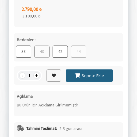
2.790,00 ₺
3.100,00 ₺
Bedenler :
38
40
42
44
-
+
Sepete Ekle
Açıklama
Bu Ürün İçin Açıklama Girilmemiştir
Tahmini Teslimat:
2-3 gün arası