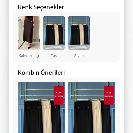
Renk Seçenekleri
Kahverengi
Taş
Siyah
Kombin Önerileri
%10
%10
İNDİRİM
İNDİRİM