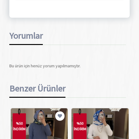
Yorumlar
Bu ürün için henüz yorum yapılmamıştır.
Benzer Ürünler
%50
%50
İNDİRİM
İNDİRİM
İN