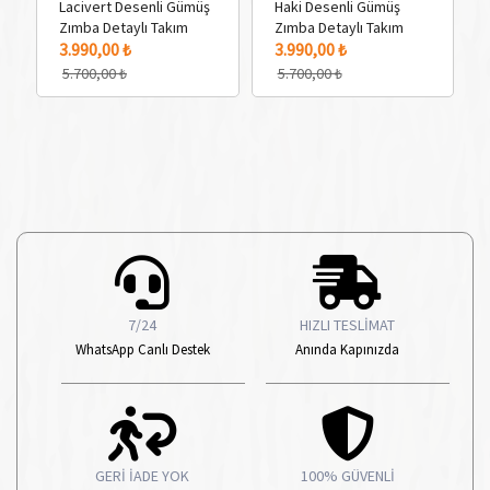
Lacivert Desenli Gümüş
Haki Desenli Gümüş
Zımba Detaylı Takım
Zımba Detaylı Takım
3 Adet Renk Seçeneği
3 
3.990,00 ₺
3.990,00 ₺
5.700,00 ₺
5.700,00 ₺
7/24
HIZLI TESLİMAT
WhatsApp Canlı Destek
Anında Kapınızda
GERİ İADE YOK
100% GÜVENLİ