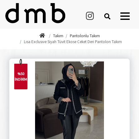
Takım
Pantolonlu Takım
Lısa Exclusıve Siyah Tüvit Ekose Ceket Deri Pantolon Takım
%50
İNDİRİM