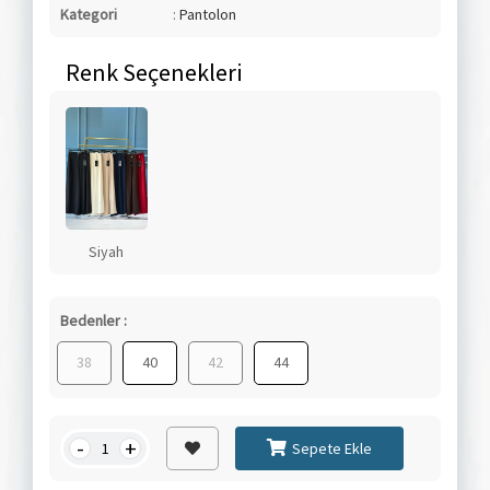
Kategori
:
Pantolon
Renk Seçenekleri
Siyah
Bedenler :
38
40
42
44
-
+
Sepete Ekle