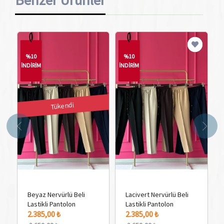
%10
%10
İNDİRİM
İNDİRİM
İN
Tükendi
Beyaz Nervürlü Beli
Lacivert Nervürlü Beli
Lastikli Pantolon
Lastikli Pantolon
5 Adet Renk Seçeneği
3 
2.385,00 ₺
2.385,00 ₺