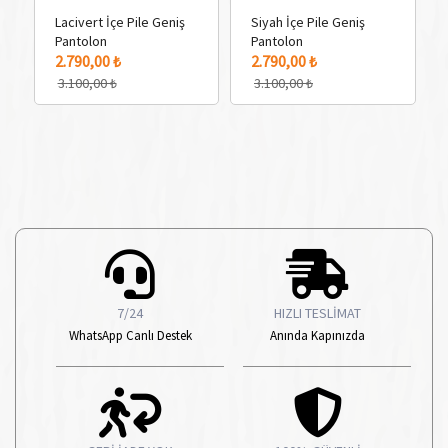
Lacivert İçe Pile Geniş
Siyah İçe Pile Geniş
Pantolon
Pantolon
5 Adet Renk Seçeneği
5 Adet Renk Seçeneği
3 
2.790,00 ₺
2.790,00 ₺
3.100,00 ₺
3.100,00 ₺
7/24
HIZLI TESLİMAT
WhatsApp Canlı Destek
Anında Kapınızda