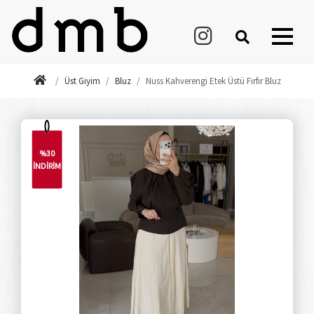
Üst Giyim
Bluz
Nuss Kahverengi Etek Üstü Fırfır Bluz
%30
İNDİRİM