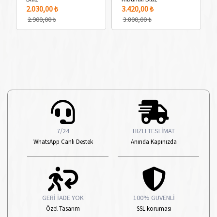
2 Adet Renk Seçeneği
2 Adet Renk Seçeneği
2.030,00 ₺
3.420,00 ₺
2.900,00 ₺
3.800,00 ₺
7/24
HIZLI TESLİMAT
WhatsApp Canlı Destek
Anında Kapınızda
GERİ İADE YOK
100% GÜVENLİ
Özel Tasarım
SSL koruması