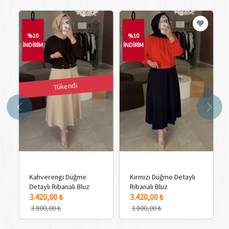
%10
%10
İNDİRİM
İNDİRİM
İN
Tükendi
Kahverengi Düğme
Kırmızı Düğme Detaylı
Detaylı Ribanalı Bluz
Ribanalı Bluz
1 Adet Renk Seçeneği
2 
3.420,00 ₺
3.420,00 ₺
3.800,00 ₺
3.800,00 ₺