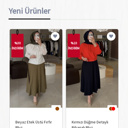
Yeni Ürünler
%30
%10
İNDİRİM
İNDİRİM
Beyaz Etek Üstü Fırfır
Kırmızı Düğme Detaylı
Bluz
Ribanalı Bluz