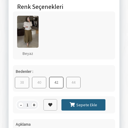
Renk Seçenekleri
Beyaz
Bedenler :
38
40
42
44
-
+
Sepete Ekle
Açıklama