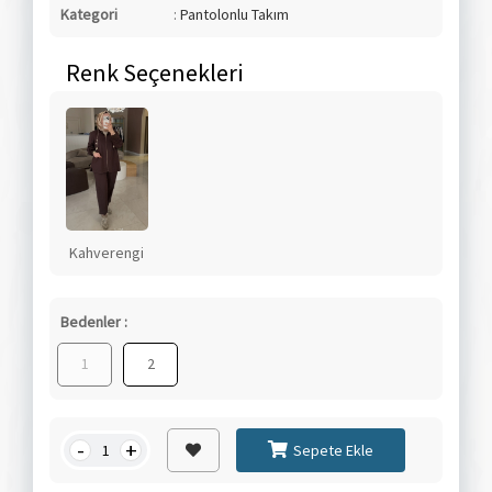
Kategori
:
Pantolonlu Takım
Renk Seçenekleri
Kahverengi
Bedenler :
1
2
-
+
Sepete Ekle