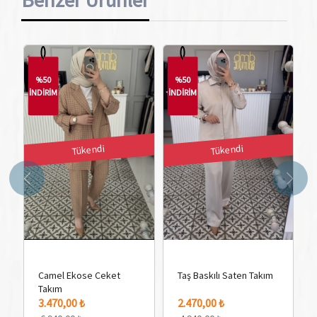
%50
%50
İNDİRİM
İNDİRİM
İN
Tükendi
Tükendi
Camel Ekose Ceket
Taş Baskılı Saten Takım
Takım
3.470,00 ₺
2.470,00 ₺