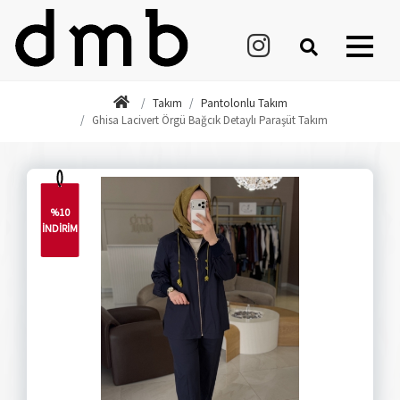
Takım
Pantolonlu Takım
Ghisa Lacivert Örgü Bağcık Detaylı Paraşüt Takım
%10
İNDİRİM