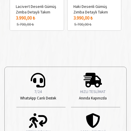
Lacivert Desenli Gümüş
Haki Desenli Gümüş
Zımba Detaylı Takım
Zımba Detaylı Takım
3 Adet Renk Seçeneği
3 Adet Renk Seçeneği
3 
3.990,00 ₺
3.990,00 ₺
5.700,00 ₺
5.700,00 ₺
7/24
HIZLI TESLİMAT
WhatsApp Canlı Destek
Anında Kapınızda