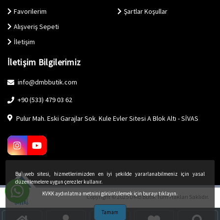
Favorilerim
Şartlar Koşullar
Alışveriş Sepeti
İletişim
İletişim Bilgilerimiz
info@dmbbutik.com
+90 (533) 479 03 62
Pulur Mah. Eski Garajlar Sok. Kule Evler Sitesi A Blok Altı - SİVAS
Bu web sitesi, hizmetlerimizden en iyi şekilde yararlanabilmeniz için yasal
düzenlemelere uygun çerezler kullanır.
KVKK aydınlatma metnini görüntülemek için burayı tıklayın.
Copyright © 2025 DMB Butik Tüm Hakları Saklıdır.
Tamam