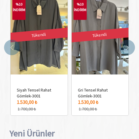
%10
%10
İNDİRİM
İNDİRİM
İN
Tükendi
Tükendi
Siyah Tensel Rahat
Gri Tensel Rahat
Gömlek-3001
Gömlek-3001
1 
1.530,00 ₺
1.530,00 ₺
1.700,00 ₺
1.700,00 ₺
Yeni Ürünler