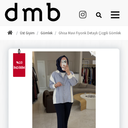
Üst Giyim
Gömlek
Ghisa Mavi Fiyonk Detaylı Çizgili Gömlek
%10
İNDİRİM