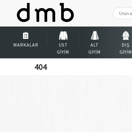
MARKALAR
ÜST
ALT
DIŞ
GIYIM
GIYIM
GIYIM
404