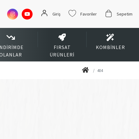
Giriş
Favoriler
Sepetim
İNDIRIMDE
FIRSAT
KOMBINLER
OLANLAR
ÜRÜNLERI
404