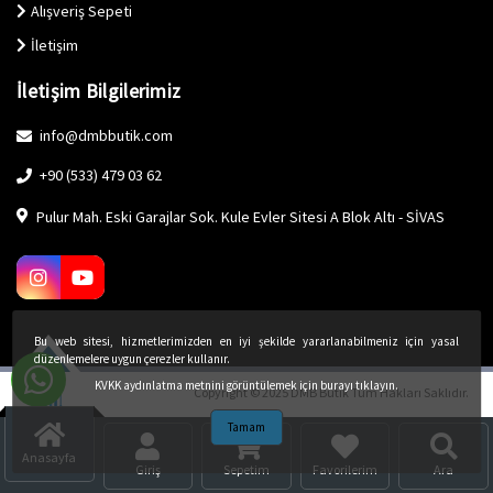
Alışveriş Sepeti
İletişim
İletişim Bilgilerimiz
info@dmbbutik.com
+90 (533) 479 03 62
Pulur Mah. Eski Garajlar Sok. Kule Evler Sitesi A Blok Altı - SİVAS
Bu web sitesi, hizmetlerimizden en iyi şekilde yararlanabilmeniz için yasal
düzenlemelere uygun çerezler kullanır.
KVKK aydınlatma metnini görüntülemek için burayı tıklayın.
Copyright © 2025 DMB Butik Tüm Hakları Saklıdır.
Tamam
Anasayfa
Giriş
Sepetim
Favorilerim
Ara